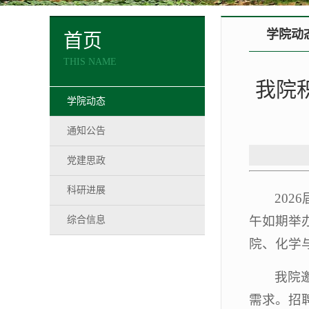
学院动
首页
THIS NAME
我院
学院动态
通知公告
党建思政
科研进展
20
午如期举
综合信息
院、化学
我院
需求。招