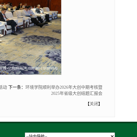
活动
下一条：
环境学院顺利举办2026年大创中期考核暨
2025年省级大创结题汇报会
【
关闭
】