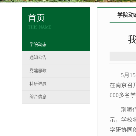
学院动
首页
THIS NAME
学院动态
通知公告
党建思政
5月
科研进展
在南京召
600多
综合信息
荆晅
示，学校
学研协同