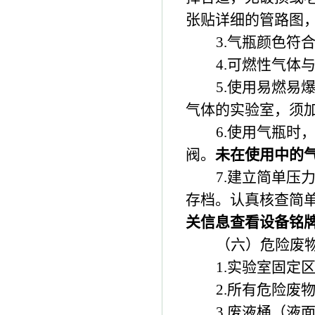
张贴详细的管路图
3.
气瓶颜色符
4.
可燃性气体
5.
使用易燃易
气体的实验室，须
6.
使用气瓶时
阀。
未在使用中的
7.
建立简单压
存档。认真核查简
关信息查看设备铭
（六）危险废
1.
实验室固定
2.
所有危险废
3.
废液桶（液