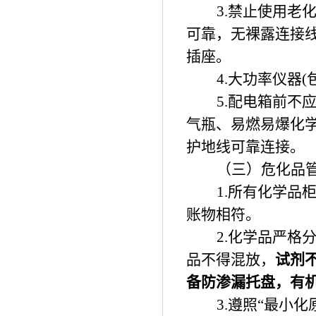
3.
禁止使用老
可靠，无裸露连接
插座。
4.
大功率仪器
(
5.
配电箱前不
气瓶、易燃易爆化
护地线可靠连接。
（三）危化品
1.
所有化学品
账物相符。
2.
化学品严格
品不得混放，
试剂
备防渗漏托盘，有
3.
遵照“最小化